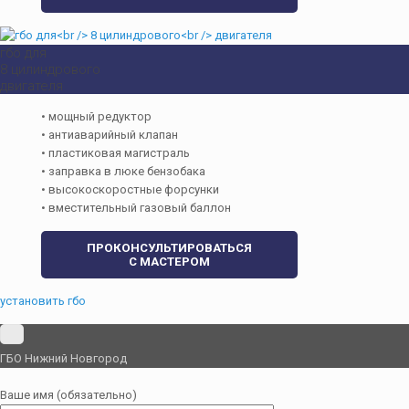
гбо для
8 цилиндрового
двигателя
• мощный редуктор
• антиаварийный клапан
• пластиковая магистраль
• заправка в люке бензобака
• высокоскоростные форсунки
• вместительный газовый баллон
ПРОКОНСУЛЬТИРОВАТЬСЯ
С МАСТЕРОМ
установить гбо
ГБО Нижний Новгород
Ваше имя (обязательно)